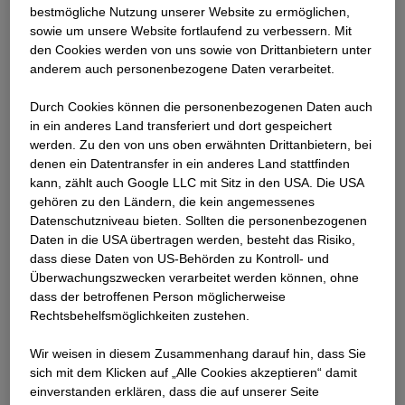
best­mögliche Nutzung unserer Website zu ermöglichen,
ist der für Lieferant:innen und Subunternehmen gültige
sowie um unsere Website fortlaufend zu verbessern. Mit
Lieferantenkodex, in dem die zehn Prinzipien des
den Cookies werden von uns sowie von Drittanbietern unter
Global Compact der Vereinten Nationen und damit die
anderem auch personenbezogene Daten verarbeitet.
grundlegenden Prinzipien in den Bereichen
«Menschenrechte», «Arbeitsbedingungen», «Umwelt»,
Durch Cookies können die personenbezogenen Daten auch
und «Korruptionsvermeidung» als Anspruch an unsere
in ein anderes Land transferiert und dort gespeichert
Lieferanten und Subunternehmen verankert sind. Der
werden. Zu den von uns oben erwähnten Drittanbietern, bei
denen ein Datentransfer in ein anderes Land stattfinden
Lieferantenkodex ersetzt ab 2020 den bisher gültigen
kann, zählt auch Google LLC mit Sitz in den USA. Die USA
«Leitfaden Business Compliance für
gehören zu den Ländern, die kein angemessenes
Geschäftspartnerinnen und Geschäftspartner». Alle
Datenschutzniveau bieten. Sollten die personenbezogenen
Nachunternehmen werden nach Durchführung eines
Daten in die USA übertragen werden, besteht das Risiko,
Projekts in unserem Beschaffungsinformationssystem
dass diese Daten von US-Behörden zu Kontroll- und
bewertet. Damit dokumentieren wir Risiken, die die
Überwachungszwecken verarbeitet werden können, ohne
Qualität und soziale sowie Umwelt-Themen betreffen.
dass der betroffenen Person möglicherweise
Rechtsbehelfsmöglichkeiten zustehen.
Dies erleichtert uns die Auswahl nachhaltiger
Nachunternehmen bei zukünftigen Projekten.
Wir weisen in diesem Zusammenhang darauf hin, dass Sie
sich mit dem Klicken auf „Alle Cookies akzeptieren“ damit
Die Baustoffe, die wir einsetzen, entsprechen den
ein­ver­standen erklären, dass die auf unserer Seite
gesetzlichen Anforderungen. Darüber hinaus achten wir