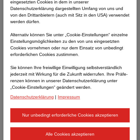
eingesetzten Cookies in dem in unserer
auf optimierte Herstellungsverfahren, insbesondere in
Datenschutzerklärung dargestellten Umfang von uns und
unserem eigenen Baustoffnetzwerk. Regelmässige
von den Drittanbietern (auch mit Sitz in den USA) verwendet
werden dürfen.
Qualitätskontrollen, insbesondere auch von
eingekauften Baustoffen, gehören für uns zum
Alternativ können Sie unter „Cookie-Einstellungen“ einzelne
Tagesgeschäft. Für den Baustoffeinkauf für Gebäude,
Einstellungsmöglichkeiten zu den von uns eingesetzten
die nach Nachhaltigkeitskriterien zertifiziert werden,
Cookies vornehmen oder nur dem Einsatz von unbedingt
fordern wir zudem eine detaillierte Selbstauskunft
erforderlichen Cookies zustimmen.
unserer Lieferant:innen ein, um die Ausrichtung aller
Beteiligten auf Nachhaltigkeit sicherzustellen.
Sie können Ihre freiwillige Einwilligung selbstverständlich
jederzeit mit Wirkung für die Zukunft widerrufen. Ihre Prä­fe­
renzen können in unserer Datenschutzerklärung unter
Eine Selbstverständlichkeit ist für uns auch der Schutz
„Cookie-Einstellungen“ geändert werden.
unserer eigenen Belegschaft sowie der Mitarbeitenden
Datenschutzerklärung
|
Impressum
unserer Nachunternehmen. Die
Arbeitssicherheitsvorschriften
gelten auf unseren
Baustellen sowohl für unsere eigenen Mitarbeitenden
Nur unbedingt erforderliche Cookies akzeptieren
als auch für das Personal der Nachunternehmen.
Alle Cookies akzeptieren