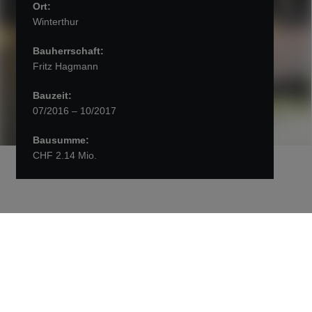
Ort:
Winterthur
Bauherrschaft:
Fritz Hagmann
Bauzeit:
07/2016 – 10/2017
Bausumme:
CHF 2.14 Mio.
Neubau Hagmannareal
Neubau in Hybridbauweise.