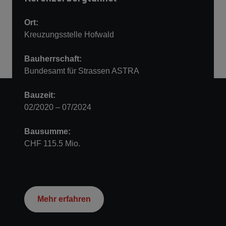
STRABAG
Firmenbroschüre
Ort:
PDF ∙ 31 MB
Kreuzungsstelle Hofwald
Bauherrschaft:
Bundesamt für Strassen ASTRA
Bauzeit:
Kontakt
02/2020 – 07/2024
Bausumme:
STRABAG AG
CHF 115.5 Mio.
Unterrohrstr. 5
8952 Schlieren
Schweiz
+41 44 874 26 00
Mehr erfahren
info.ch@strabag.com