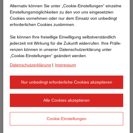
Alternativ können Sie unter „Cookie-Einstellungen“ einzelne
Einstellungsmöglichkeiten zu den von uns eingesetzten
Cookies vornehmen oder nur dem Einsatz von unbedingt
erforderlichen Cookies zustimmen.
Sie können Ihre freiwillige Einwilligung selbstverständlich
jederzeit mit Wirkung für die Zukunft widerrufen. Ihre Prä­fe­
renzen können in unserer Datenschutzerklärung unter
„Cookie-Einstellungen“ geändert werden.
Datenschutzerklärung
|
Impressum
Nur unbedingt erforderliche Cookies akzeptieren
Der Tiefbau deckt den Teil im Bauwesen ab, der nach
Abschluss der Arbeiten oft verborgen bleibt. Unsere
Alle Cookies akzeptieren
Spezialist:innen setzen ihr technisches Wissen und ihre
Erfahrung ein, um Infrastrukturprojekte sicher, nachhaltig
und effizient zu gestalten. Sie berücksichtigen dabei
Cookie-Einstellungen
Aspekte wie Tragfähigkeit, Stabilität und
Umweltverträglichkeit. Der Ingenieurtiefbau spielt eine