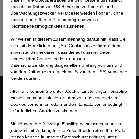
Daten in die USA übertragen werden, besteht das Risiko,
dass diese Daten von US-Behörden zu Kontroll- und
Roger Reich
Überwachungszwecken verarbeitet werden können, ohne
Technischer Bereichsleiter Tiefbau und
dass der betroffenen Person möglicherweise
Strassenbau Zürich-Ost
Rechtsbehelfsmöglichkeiten zustehen.
+41 44 874 26 00
Wir weisen in diesem Zusammenhang darauf hin, dass Sie
sich mit dem Klicken auf „Alle Cookies akzeptieren“ damit
roger.reich@strabag.com
ein­ver­standen erklären, dass die auf unserer Seite
eingesetzten Cookies in dem in unserer
Datenschutzerklärung dargestellten Umfang von uns und
von den Drittanbietern (auch mit Sitz in den USA) verwendet
werden dürfen.
Alternativ können Sie unter „Cookie-Einstellungen“ einzelne
Kontakt
Einstellungsmöglichkeiten zu den von uns eingesetzten
Cookies vornehmen oder nur dem Einsatz von unbedingt
STRABAG AG
erforderlichen Cookies zustimmen.
Unterrohrstr. 5
Sie können Ihre freiwillige Einwilligung selbstverständlich
8952 Schlieren
jederzeit mit Wirkung für die Zukunft widerrufen. Ihre Prä­fe­
Schweiz
renzen können in unserer Datenschutzerklärung unter