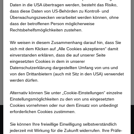
Daten in die USA übertragen werden, besteht das Risiko,
dass diese Daten von US-Behörden zu Kontroll- und
Überwachungszwecken verarbeitet werden können, ohne
dass der betroffenen Person möglicherweise
Rechtsbehelfsmöglichkeiten zustehen.
Wir weisen in diesem Zusammenhang darauf hin, dass Sie
Franz Hutter
sich mit dem Klicken auf „Alle Cookies akzeptieren“ damit
Technischer Gruppenleiter Tiefbau
ein­ver­standen erklären, dass die auf unserer Seite
eingesetzten Cookies in dem in unserer
Datenschutzerklärung dargestellten Umfang von uns und
+41 55 617 23 23
von den Drittanbietern (auch mit Sitz in den USA) verwendet
franz.hutter@strabag.com
werden dürfen.
Alternativ können Sie unter „Cookie-Einstellungen“ einzelne
Einstellungsmöglichkeiten zu den von uns eingesetzten
Cookies vornehmen oder nur dem Einsatz von unbedingt
erforderlichen Cookies zustimmen.
Kontakt
Sie können Ihre freiwillige Einwilligung selbstverständlich
jederzeit mit Wirkung für die Zukunft widerrufen. Ihre Prä­fe­