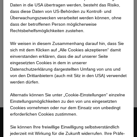
Daten in die USA übertragen werden, besteht das Risiko,
dass diese Daten von US-Behörden zu Kontroll- und
Überwachungszwecken verarbeitet werden können, ohne
dass der betroffenen Person möglicherweise
Rechtsbehelfsmöglichkeiten zustehen.
Wir weisen in diesem Zusammenhang darauf hin, dass Sie
Alexandre Carli
sich mit dem Klicken auf „Alle Cookies akzeptieren“ damit
Chef de projet Suisse Romande
ein­ver­standen erklären, dass die auf unserer Seite
eingesetzten Cookies in dem in unserer
Datenschutzerklärung dargestellten Umfang von uns und
+41 76 825 70 23
von den Drittanbietern (auch mit Sitz in den USA) verwendet
alexandre.carli@strabag.com
werden dürfen.
Alternativ können Sie unter „Cookie-Einstellungen“ einzelne
Einstellungsmöglichkeiten zu den von uns eingesetzten
Cookies vornehmen oder nur dem Einsatz von unbedingt
erforderlichen Cookies zustimmen.
Kontakt
Sie können Ihre freiwillige Einwilligung selbstverständlich
jederzeit mit Wirkung für die Zukunft widerrufen. Ihre Prä­fe­