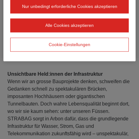
Nur unbedingt erforderliche Cookies akzeptieren
Alle Cookies akzeptieren
Cookie-Einstellungen
Unsichtbare Held:innen der Infrastruktur
Wenn wir an grosse Bauprojekte denken, schweifen die
Gedanken schnell zu spektakulären Brücken,
imposanten Hochhäusern oder gigantischen
Tunnelbauten. Doch wahre Lebensqualität beginnt dort,
wo wir sie kaum sehen: unter unseren Füssen.
STRABAG sorgt in Arbon dafür, dass die grundlegende
Infrastruktur für Wasser, Strom, Gas und
Telekommunikation zukunftsfähig wird – unspektakulär,