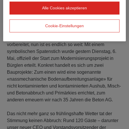
Alle Cookies akzeptieren
Cookie-Einstellungen
Lange wurde geplant, verhandelt, kalkuliert und
vorbereitet, nun ist es endlich so weit: Mit einem
symbolischen Spatenstich wurde gestern Dienstag, 6.
Mai, offiziell der Start zum Modernisierungsprojekt in
Bürglen erteilt. Konkret handelt es sich um zwei
Bauprojekte: Zum einen wird eine sogenannte
«nassmechanische Bodenaufbereitungsanlage» für
nicht kontaminierten und kontaminierten Aushub, Misch-
und Betonabbruch und Primärkies errichtet, zum
anderen erneuern wir nach 35 Jahren die Beton AG.
Das nicht mehr ganz so frühlingshafte Wetter tat der
Stimmung keinen Abbruch: Rund 120 Gäste – darunter
unser neuer CEO und Vorstandsvorsitzender der