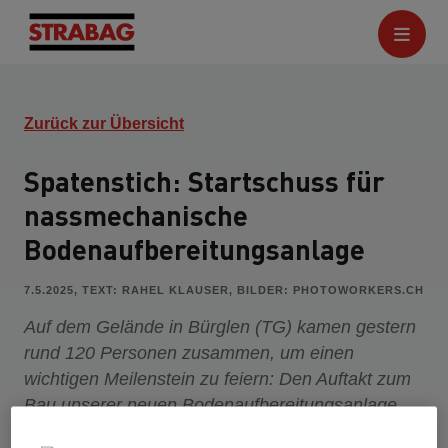
Zurück zur Übersicht
Spatenstich: Startschuss für
nassmechanische
Bodenaufbereitungsanlage
7.5.2025, TEXT: RAHEL KLAUSER, BILDER: PHOTOWORKERS.CH
Auf dem Gelände in Bürglen (TG) kamen gestern
rund 120 Personen zusammen, um einen
wichtigen Meilenstein zu feiern: Den Auftakt zum
Bau unserer neuen Bodenaufbereitungsanlage
und zum Neubau der Beton AG.