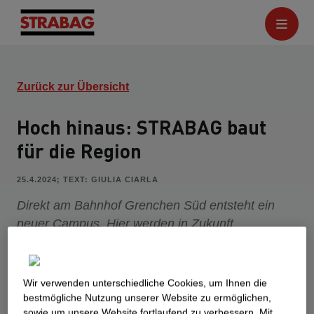
Zurück zur Übersicht
Hoch hinaus: STRABAG baut
für die Region
25.4.2024; TEXT: GIULIA CIARLA
Direkt am Bahnhof Grenchen Süd entsteht ein
neuer Campus. Hier werden in Zukunft
Studierende ein und aus gehen.
Wir verwenden unterschiedliche Cookies, um Ihnen die
best­mögliche Nutzung unserer Website zu ermöglichen,
sowie um unsere Website fortlaufend zu verbessern. Mit