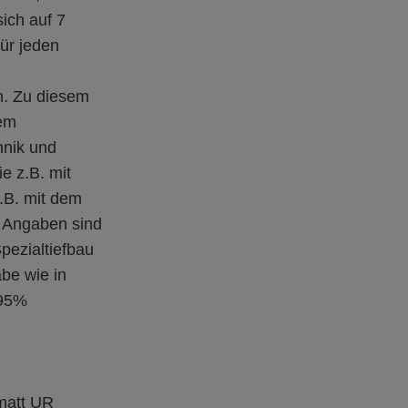
ich auf 7
ür jeden
en. Zu diesem
dem
hnik und
e z.B. mit
z.B. mit dem
e Angaben sind
pezialtiefbau
äbe wie in
 95%
rmatt UR