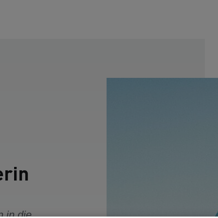
erin
 in die