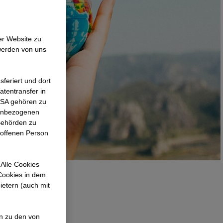
er Website zu
werden von uns
feriert und dort
atentransfer in
 USA gehören zu
nenbezogenen
Behörden zu
roffenen Person
Alle Cookies
 Cookies in dem
ietern (auch mit
die
en zu den von
rse Angaben