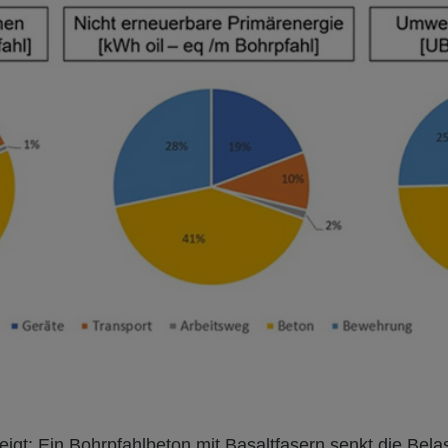
eigt: Ein Bohrpfahlbeton mit Basaltfasern senkt die Bela