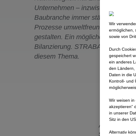
Unternehmen – inzwischen ist auc
Baubranche immer stärker bemüht,
Wir verwenden
Prozesse umweltfreundlicher zu
ermöglichen, 
gestalten. Ein möglicher Hebel: D
sowie von Dri
Bilanzierung. STRABAG ist Vorreite
Durch Cookies
diesem Thema.
gespeichert w
ein anderes L
den Ländern, 
Daten in die 
Kontroll- und
möglicherweis
Wir weisen in
akzeptieren“ d
in unserer Da
Sitz in den U
Am Anfang eines
Alternativ kö
Submission. Hi