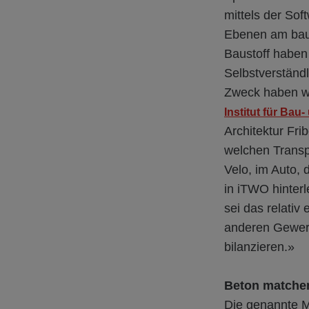
mittels der Sof
Ebenen am baup
Baustoff haben 
Selbstverständl
Zweck haben wi
Institut für Ba
Architektur Fri
welchen Transpo
Velo, im Auto,
in iTWO hinterl
sei das relativ
anderen Gewerk
bilanzieren.»
Beton matche
Die genannte M