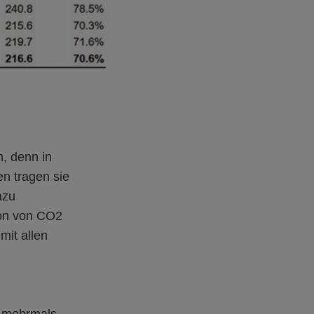
n, denn in
en tragen sie
azu
ion von CO2
 mit allen
s mehrmals