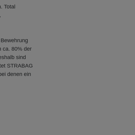
. Total
,
nd Bewehrung
n ca. 80% der
eshalb sind
beitet STRABAG
bei denen ein