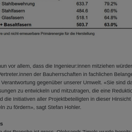
nun vor allem, dass die Ingenieur:innen mitziehen würde
 Vertreter.innen der Bauherrschaften in fachlichen Belang
e Verantwortung gegenüber unserer Umwelt. «Sie sind d
sungen zu entwickeln und mitzutragen, die eine Redukt
die Initiativen aller Projektbeteiligten in dieser Hinsicht
ln zu fördern», sagt Stefan Hohler.
ss
in der Branche ist gross. Oleksandr Zimels wurde bereit