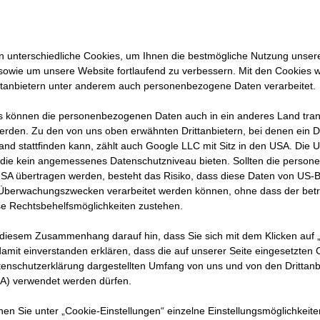
h die
 ihre
 unterschiedliche Cookies, um Ihnen die best­mögliche Nutzung unser
sowie um unsere Website fortlaufend zu verbessern. Mit den Cookies 
ie CO2-
ttanbietern unter anderem auch personenbezogene Daten verarbeitet.
rin in
 können die personenbezogenen Daten auch in ein anderes Land trans
erden. Zu den von uns oben erwähnten Drittanbietern, bei denen ein D
and stattfinden kann, zählt auch Google LLC mit Sitz in den USA. Die
die kein angemessenes Datenschutzniveau bieten. Sollten die perso
USA übertragen werden, besteht das Risiko, dass diese Daten von US-
 Überwachungszwecken verarbeitet werden können, ohne dass der bet
e Rechtsbehelfsmöglichkeiten zustehen.
 diesem Zusammenhang darauf hin, dass Sie sich mit dem Klicken auf „
amit ein­ver­standen erklären, dass die auf unserer Seite eingesetzten
tenschutzerklärung dargestellten Umfang von uns und von den Drittanb
SA) verwendet werden dürfen.
 Bauprojekts mit öffentlichen Auftraggeber:innen steht 
nnen Sie unter „Cookie-Einstellungen“ einzelne Einstellungsmöglichkeit
er werden von den potenziellen Auftragnehmenden dive