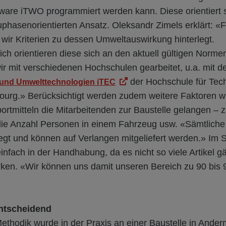
tware iTWO programmiert werden kann. Diese orientiert s
hasenorientierten Ansatz. Oleksandr Zimels erklärt: «F
wir Kriterien zu dessen Umweltauswirkung hinterlegt.
ich orientieren diese sich an den aktuell gültigen Norm
r mit verschiedenen Hochschulen gearbeitet, u.a. mit 
der Hochschule für Tec
u- und Umwelttechnologien iTEC
bourg.» Berücksichtigt werden zudem weitere Faktoren wi
rtmitteln die Mitarbeitenden zur Baustelle gelangen – 
 die Anzahl Personen in einem Fahrzeug usw. «Sämtlich
egt und können auf Verlangen mitgeliefert werden.» Im S
 einfach in der Handhabung, da es nicht so viele Artikel g
en. «Wir können uns damit unseren Bereich zu 90 bis
ntscheidend
ethodik wurde in der Praxis an einer Baustelle in Ande