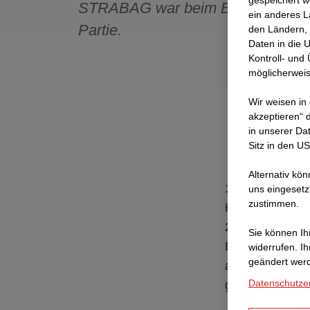
gespeichert w
STRABAG war beim Bau mit von 
ein anderes L
Partie.
den Ländern, 
Daten in die 
Kontroll- und
möglicherweis
Wir weisen in
akzeptieren“ d
in unserer Da
Sitz in den U
Alternativ kö
11 Jahre lang s
uns eingesetz
zustimmen.
Kanton Uri ein
2023, alle Vor
Sie können Ihr
Besucher:innen 
widerrufen. I
geändert wer
aber auch Erwa
Datenschutze
gross.