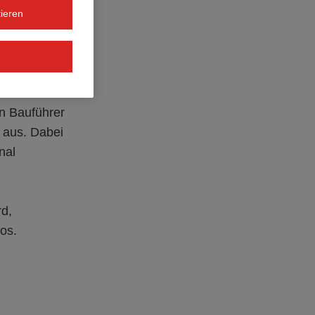
en auf rund
ieren
:innen bis hin
en-Mechaniker
n Bauführer
 aus. Dabei
nal
rd,
os.