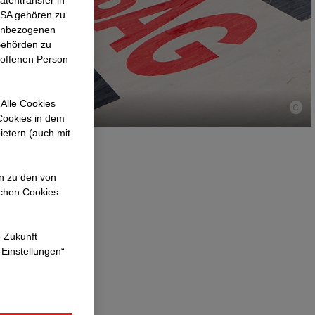
atentransfer in
 USA gehören zu
nenbezogenen
Behörden zu
roffenen Person
Alle Cookies
 Cookies in dem
ietern (auch mit
en zu den von
en Parks im
ichen Cookies
2. August
ür die
e Zukunft
Jugendlichen
-Einstellungen“
 war sehr