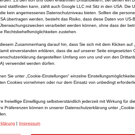
erden. Zu den von uns oben erwähnten Drittanbietern, bei denen ein D
der
and stattfinden kann, zählt auch Google LLC mit Sitz in den USA. Die
die kein angemessenes Datenschutzniveau bieten. Sollten die perso
USA übertragen werden, besteht das Risiko, dass diese Daten von US-
 Überwachungszwecken verarbeitet werden können, ohne dass der bet
e Rechtsbehelfsmöglichkeiten zustehen.
 diesem Zusammenhang darauf hin, dass Sie sich mit dem Klicken auf „
amit ein­ver­standen erklären, dass die auf unserer Seite eingesetzten
tenschutzerklärung dargestellten Umfang von uns und von den Drittanb
SA) verwendet werden dürfen.
nnen Sie unter „Cookie-Einstellungen“ einzelne Einstellungsmöglichkeit
etzte sich der Verein Freestyle Uri für den Bau des neu
ten Cookies vornehmen oder nur dem Einsatz von unbedingt erforderl
. Umso bedeutender der Moment, als letzten Samstag, 1
standsmitglieder zusammen den Park eröffnen und somit f
e freiwillige Einwilligung selbstverständlich jederzeit mit Wirkung für di
freigeben konnten. Sogleich rollten die ersten Kinder, 
hre Prä­fe­renzen können in unserer Datenschutzerklärung unter „Cookie
den.
chsenen über die Elemente und Half-Pipes. Die Freude
rklärung
|
Impressum