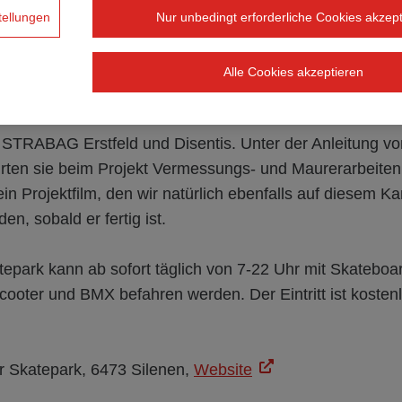
en fünf Monate hinweg entstand am Selderboden in Silen
tellungen
Nur unbedingt erforderliche Cookies akzept
ein Skatepark, der für alle etwas bietet - von Einsteiger
Alle Cookies akzeptieren
on der Partie waren die Maurer:innen und Baumaschin
STRABAG Erstfeld und Disentis. Unter der Anleitung vo
hrten sie beim Projekt Vermessungs- und Maurerarbeiten
in Projektfilm, den wir natürlich ebenfalls auf diesem Ka
en, sobald er fertig ist.
epark kann ab sofort täglich von 7-22 Uhr mit Skateboa
cooter und BMX befahren werden. Der Eintritt ist kostenl
r Skatepark, 6473 Silenen,
Website