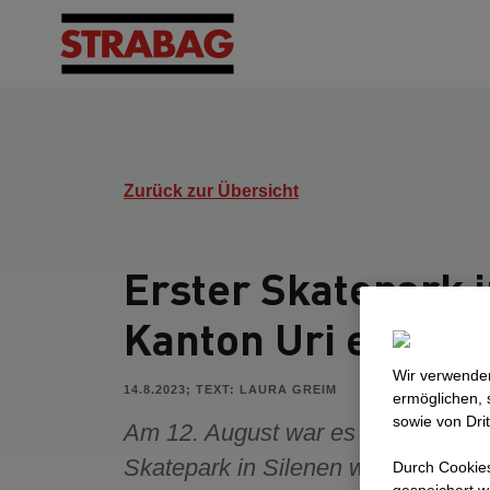
Zurück zur Übersicht
Erster Skatepark 
Kanton Uri eröffne
Wir verwenden
14.8.2023; TEXT: LAURA GREIM
ermöglichen, 
sowie von Dri
Am 12. August war es soweit: Der
Skatepark in Silenen wurde eröffne
Durch Cookies