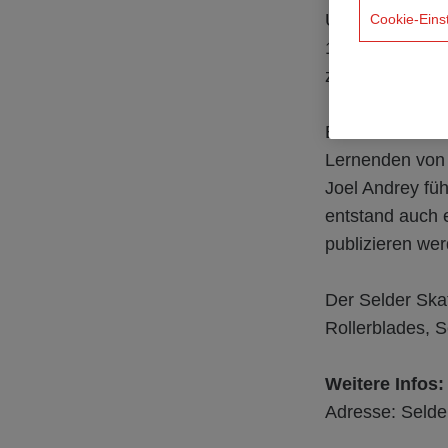
Über die letzt
Cookie-Eins
1200 m2 Fläche 
zu den Profis.
Beim Bau mit v
Lernenden von 
Joel Andrey fü
entstand auch e
publizieren werd
Der Selder Skat
Rollerblades, S
Weitere Infos:
Adresse: Selde