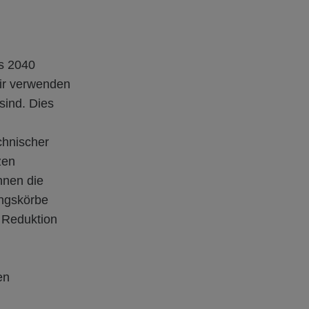
is 2040
Wir verwenden
sind. Dies
chnischer
zen
nnen die
ungskörbe
e Reduktion
en