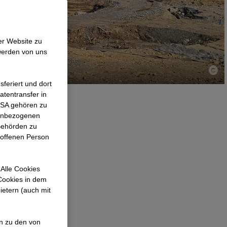
er Website zu
werden von uns
feriert und dort
atentransfer in
 USA gehören zu
nenbezogenen
Behörden zu
roffenen Person
Alle Cookies
 Cookies in dem
ietern (auch mit
en zu den von
 modernen