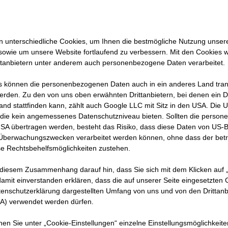
 unterschiedliche Cookies, um Ihnen die best­mögliche Nutzung unser
sowie um unsere Website fortlaufend zu verbessern. Mit den Cookies 
ttanbietern unter anderem auch personenbezogene Daten verarbeitet.
 können die personenbezogenen Daten auch in ein anderes Land trans
erden. Zu den von uns oben erwähnten Drittanbietern, bei denen ein D
and stattfinden kann, zählt auch Google LLC mit Sitz in den USA. Die
die kein angemessenes Datenschutzniveau bieten. Sollten die perso
USA übertragen werden, besteht das Risiko, dass diese Daten von US-
 modernen MFH mit 29 Eigentumswohnungen
 Überwachungszwecken verarbeitet werden können, ohne dass der bet
e Rechtsbehelfsmöglichkeiten zustehen.
n Basaltfasern im Sinne der Nachhaltigkeit
1. Juni 2023
 diesem Zusammenhang darauf hin, dass Sie sich mit dem Klicken auf „
amit ein­ver­standen erklären, dass die auf unserer Seite eingesetzten
tenschutzerklärung dargestellten Umfang von uns und von den Drittanb
dellegi, 16.8.2023
SA) verwendet werden dürfen.
nnen Sie unter „Cookie-Einstellungen“ einzelne Einstellungsmöglichkeit
 erfolgte der Startschuss für die Errichtung von sechs