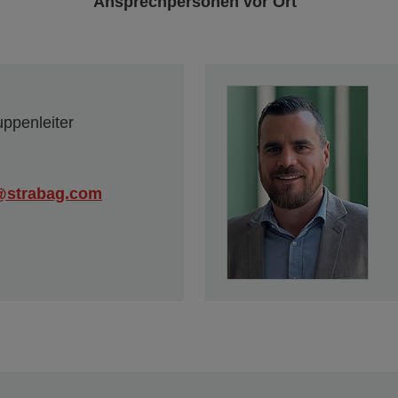
Ansprechpersonen vor Ort
ppenleiter
@strabag.com