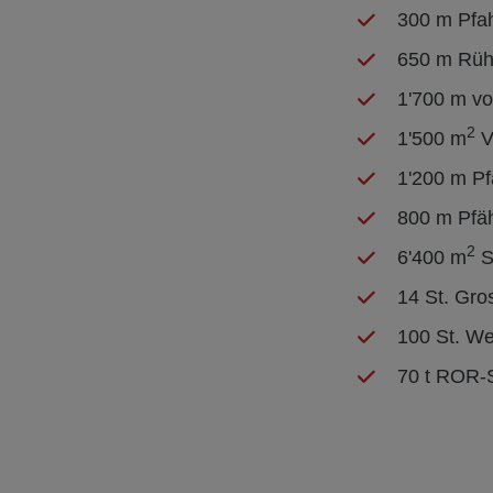
300 m Pfa
650 m Rüh
1'700 m v
2
1'500 m
V
1'200 m P
800 m Pfä
2
6'400 m
S
14 St. Gro
100 St. We
70 t ROR-