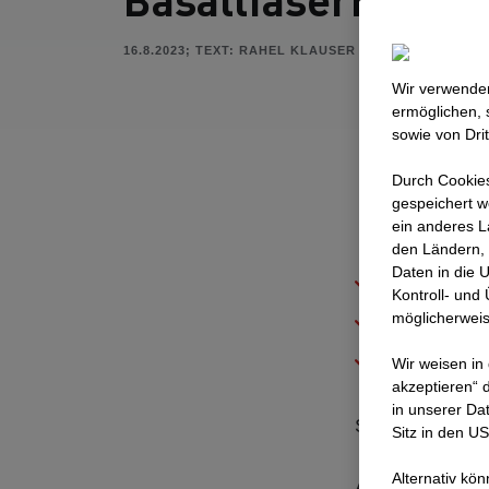
16.8.2023; TEXT: RAHEL KLAUSER
Wir verwenden
ermöglichen, 
sowie von Dri
Durch Cookies
gespeichert w
ein anderes L
den Ländern, 
Daten in die 
Bau von 6
Kontroll- und
möglicherweis
Einsatz vo
Baubeginn 
Wir weisen in
akzeptieren“ d
in unserer Da
Schlieren/Schin
Sitz in den U
Alternativ kö
Am 1. Juni 2023