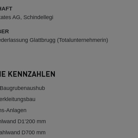
HAFT
tates AG, Schindellegi
BER
ederlassung Glattbrugg (Totalunternehmerin)
HE KENNZAHLEN
Baugrubenaushub
erkleitungsbau
ns-Anlagen
hlwand D1’200 mm
fahlwand D700 mm