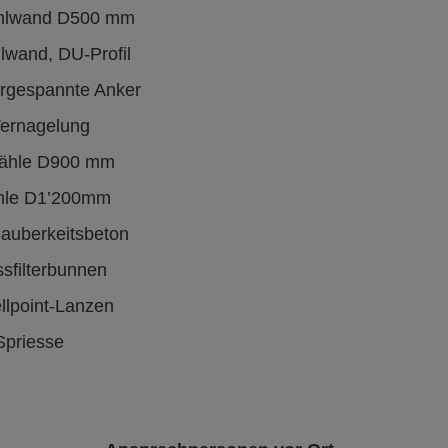
hlwand D500 mm
lwand, DU-Profil
orgespannte Anker
ernagelung
fähle D900 mm
hle D1’200mm
auberkeitsbeton
ssfilterbunnen
llpoint-Lanzen
Spriesse