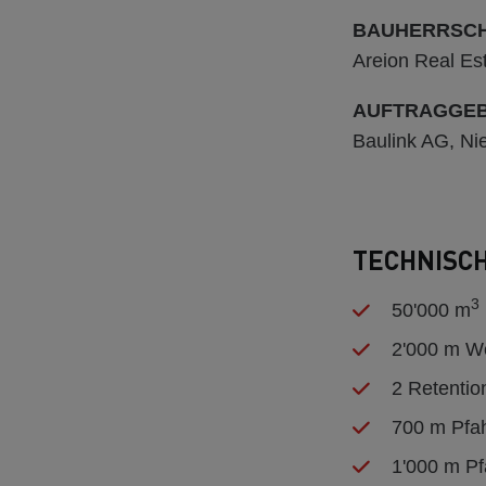
BAUHERRSC
Areion Real Es
AUFTRAGGE
Baulink AG, Ni
TECHNISC
3
50'000 m
2'000 m W
2 Retentio
700 m Pfa
1'000 m P