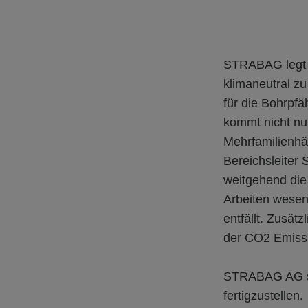
STRABAG legt vi
klimaneutral zu
für die Bohrpfä
kommt nicht nur
Mehrfamilienhä
Bereichsleiter
weitgehend die
Arbeiten wesen
entfällt. Zusät
der CO2 Emissi
STRABAG AG str
fertigzustellen.