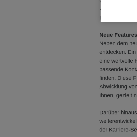
Gestaltung ist 
klare Struktur 
Informationen z
Neue Feature
Neben dem neue
entdecken. Ein 
eine wertvolle 
passende Konta
finden. Diese F
Abwicklung von
Ihnen, gezielt
Darüber hinaus 
weiterentwicke
der Karriere-Se