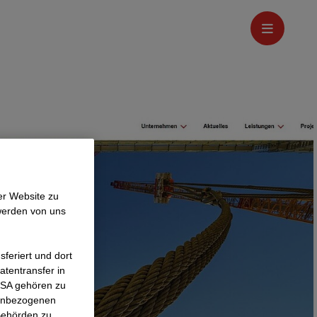
er Website zu
werden von uns
feriert und dort
atentransfer in
 USA gehören zu
nenbezogenen
Behörden zu