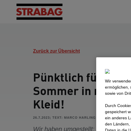
Zurück zur Übersicht
Pünktlich für den
Wir verwenden
Sommer in neuem
ermöglichen, 
sowie von Dri
Kleid!
Durch Cookies
gespeichert w
ein anderes L
26.7.2023; TEXT: MARCO HARLING
den Ländern, 
Wir haben umgestellt: Unsere Web
Daten in die 