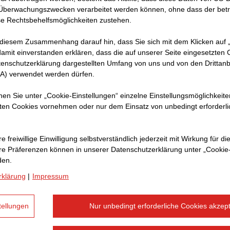
 Überwachungszwecken verarbeitet werden können, ohne dass der bet
e Rechtsbehelfsmöglichkeiten zustehen.
 diesem Zusammenhang darauf hin, dass Sie sich mit dem Klicken auf „
amit ein­ver­standen erklären, dass die auf unserer Seite eingesetzten
tenschutzerklärung dargestellten Umfang von uns und von den Drittanb
SA) verwendet werden dürfen.
nnen Sie unter „Cookie-Einstellungen“ einzelne Einstellungsmöglichkeit
ten Cookies vornehmen oder nur dem Einsatz von unbedingt erforderl
 Wochen und Monaten haben wir intensiv an der Überarbe
e freiwillige Einwilligung selbstverständlich jederzeit mit Wirkung für di
enz gearbeitet, um Ihnen, unseren Besucher:innen eine v
hre Prä­fe­renzen können in unserer Datenschutzerklärung unter „Cookie
g zu bieten. Nach sorgfältiger Planung und Implementier
den.
isse vorzustellen:
rklärung
|
Impressum
n unserer Website strabag.ch basiert auf einem moder
tellungen
Nur unbedingt erforderliche Cookies akzept
Konzept, das den neuesten Webdesign-Trends entspric