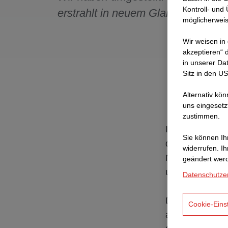
Kontroll- und
erstrahlt in neuem Glanz.
möglicherweis
Wir weisen in
akzeptieren“ d
in unserer Da
Sitz in den U
Alternativ kö
uns eingesetz
zustimmen.
In den letzten
Sie können Ihr
digitalen Präs
widerrufen. I
Nutzererfahrun
geändert wer
uns, die Ergebn
Datenschutze
Das neue Desig
Cookie-Eins
ansprechenden 