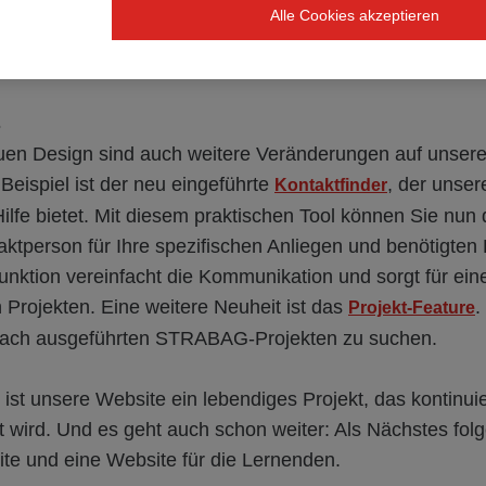
benutzerfreundlich, um eine intuitive Navigation zu ermög
Alle Cookies akzeptieren
und das übersichtliche Layout machen es einfacher, rele
u finden und unsere Dienstleistungen effizient zu nutzen
s
n Design sind auch weitere Veränderungen auf unsere
Beispiel ist der neu eingeführte
, der unse
Kontaktfinder
Hilfe bietet. Mit diesem praktischen Tool können Sie nun d
ktperson für Ihre spezifischen Anliegen und benötigten
unktion vereinfacht die Kommunikation und sorgt für eine
 Projekten. Eine weitere Neuheit ist das
.
Projekt-Feature
 nach ausgeführten STRABAG-Projekten zu suchen.
ist unsere Website ein lebendiges Projekt, das kontinuie
lt wird. Und es geht auch schon weiter: Als Nächstes fo
ite und eine Website für die Lernenden.