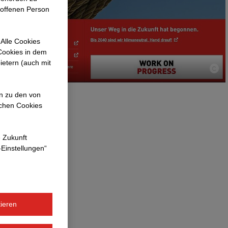
roffenen Person
Alle Cookies
 Cookies in dem
ietern (auch mit
en zu den von
ichen Cookies
itung unserer
e Zukunft
erbesserte
-Einstellungen“
ung freuen wir
nen und
ieren
ht. Die