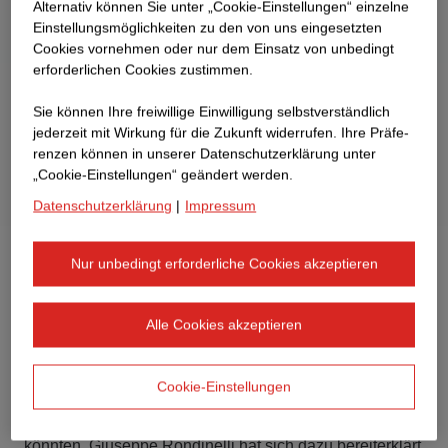
Alternativ können Sie unter „Cookie-Einstellungen“ einzelne
Einstellungsmöglichkeiten zu den von uns eingesetzten
Cookies vornehmen oder nur dem Einsatz von unbedingt
erforderlichen Cookies zustimmen.
Sie können Ihre freiwillige Einwilligung selbstverständlich
jederzeit mit Wirkung für die Zukunft widerrufen. Ihre Prä­fe­
renzen können in unserer Datenschutzerklärung unter
„Cookie-Einstellungen“ geändert werden.
Datenschutzerklärung
|
Impressum
Nur unbedingt erforderliche Cookies akzeptieren
Dokumentarfilmer Roger Brunner produziert eine
filmische Dokumentation über fünf Menschen, die in der
Alle Cookies akzeptieren
Schweiz leben und arbeiten und mit dafür sorgen, dass
die Schweiz nicht stillsteht. Diese Menschen stammen
bewusst aus unterschiedlichen Ländern und Branchen.
Cookie-Einstellungen
STRABAG wurde angefragt, ob wir – stellvertretend für
die Welt des Bauens – jemanden zur Verfügung stellen
könnten. Giuseppe Rondinelli hat sich dazu bereiterklärt