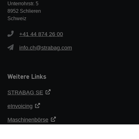
Unterrohrstr. 5
8952 Schlieren
Schweiz
+41 44 874 26 00
info.ch@strabag.com
Weitere Links
STRABAG SE
eInvoicing
Maschinenbörse