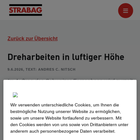
Zurück zur Übersicht
Dreharbeiten in luftiger Höhe
9.6.2026, TEXT: ANDRES C. NITSCH
Im Auftrag des Schweizer Fernsehens wird zurzeit
die Dokumentation «Sie halten die Schweiz am
Laufen» gedreht. Sie zeigt auf, wie Menschen mit
ausländischer Herkunft die Schweiz mitgestalten
Wir verwenden unterschiedliche Cookies, um Ihnen die
best­mögliche Nutzung unserer Website zu ermöglichen,
und prägen. Giuseppe Rondinelli, Kranführer bei
sowie um unsere Website fortlaufend zu verbessern. Mit
STRABAG, ist einer der portraitierten
den Cookies werden von uns sowie von Drittanbietern unter
Protagonisten. Jetzt war Drehtermin an
anderem auch personenbezogene Daten verarbeitet.
prominenter Baustelle in Zürich.