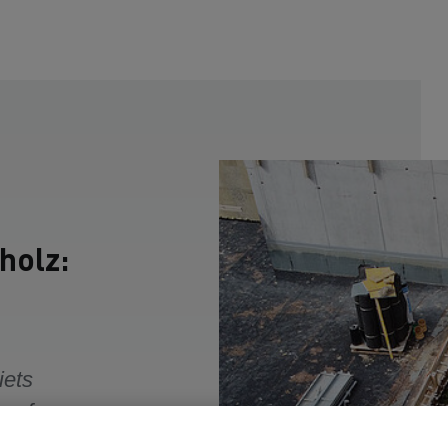
holz:
iets
 auf
G den