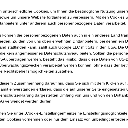
holz.
 unterschiedliche Cookies, um Ihnen die best­mögliche Nutzung unser
tandteil
sowie um unsere Website fortlaufend zu verbessern. Mit den Cookies 
ttanbietern unter anderem auch personenbezogene Daten verarbeitet.
erg
 können die personenbezogenen Daten auch in ein anderes Land trans
erden. Zu den von uns oben erwähnten Drittanbietern, bei denen ein D
g HTRK
and stattfinden kann, zählt auch Google LLC mit Sitz in den USA. Die
mmern,
die kein angemessenes Datenschutzniveau bieten. Sollten die perso
USA übertragen werden, besteht das Risiko, dass diese Daten von US-
 Überwachungszwecken verarbeitet werden können, ohne dass der bet
.
e Rechtsbehelfsmöglichkeiten zustehen.
 diesem Zusammenhang darauf hin, dass Sie sich mit dem Klicken auf „
amit ein­ver­standen erklären, dass die auf unserer Seite eingesetzten
tenschutzerklärung dargestellten Umfang von uns und von den Drittanb
SA) verwendet werden dürfen.
nnen Sie unter „Cookie-Einstellungen“ einzelne Einstellungsmöglichkeit
ten Cookies vornehmen oder nur dem Einsatz von unbedingt erforderl