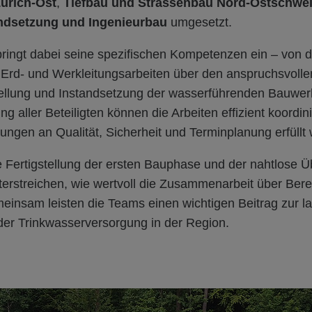
ürich-Ost
,
Tiefbau und Strassenbau Nord-Ostschwe
ndsetzung und Ingenieurbau
umgesetzt.
bringt dabei seine spezifischen Kompetenzen ein – von 
Erd- und Werkleitungsarbeiten über den anspruchsvoll
stellung und Instandsetzung der wasserführenden Bauwer
 aller Beteiligten können die Arbeiten effizient koordini
ngen an Qualität, Sicherheit und Terminplanung erfüllt
e Fertigstellung der ersten Bauphase und der nahtlose Ü
erstreichen, wie wertvoll die Zusammenarbeit über Ber
einsam leisten die Teams einen wichtigen Beitrag zur la
 der Trinkwasserversorgung in der Region.