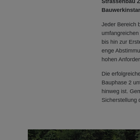
Strassenbau Z
Bauwerkinsta
Jeder Bereich 
umfangreichen 
bis hin zur Er
enge Abstimmung
hohen Anforderu
Die erfolgreich
Bauphase 2 unt
hinweg ist. Gem
Sicherstellung