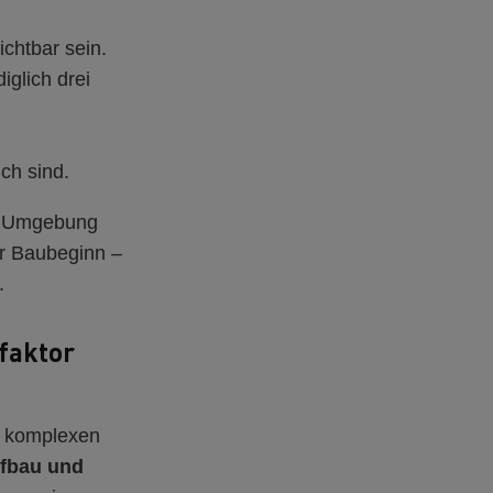
ichtbar sein.
iglich drei
ch sind.
ie Umgebung
r Baubeginn –
.
faktor
e komplexen
efbau und