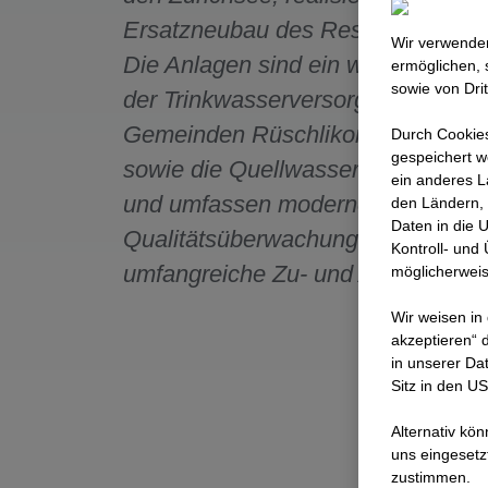
Ersatzneubau des Reservoirs Kopf
Wir verwenden
Die Anlagen sind ein wichtiger Bes
ermöglichen, 
sowie von Dri
der Trinkwasserversorgung für die
Gemeinden Rüschlikon und Kilchb
Durch Cookies
gespeichert w
sowie die Quellwasserversorgun
ein anderes L
und umfassen moderne Wasserka
den Ländern, 
Daten in die 
Qualitätsüberwachungen sowie
Kontroll- und
umfangreiche Zu- und Ableitungen
möglicherweis
Wir weisen in
akzeptieren“ d
in unserer Da
Sitz in den U
Alternativ kö
uns eingesetz
zustimmen.