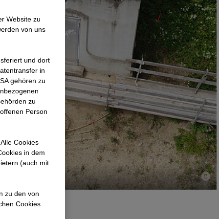
er Website zu
werden von uns
feriert und dort
atentransfer in
 USA gehören zu
nenbezogenen
Behörden zu
roffenen Person
Alle Cookies
 Cookies in dem
ietern (auch mit
en zu den von
ichen Cookies