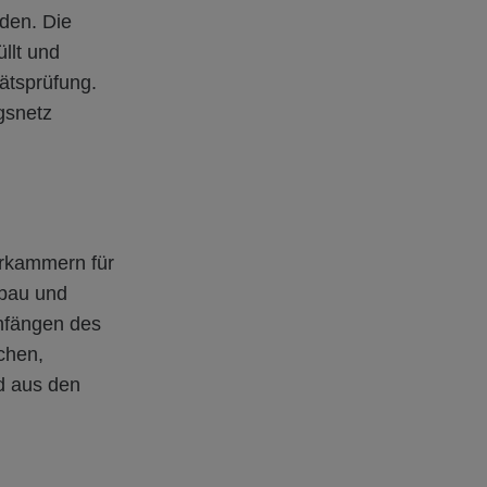
den. Die
llt und
tätsprüfung.
gsnetz
rkammern für
kbau und
nfängen des
chen,
d aus den